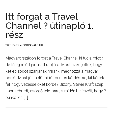
Itt forgat a Travel
Channel ? útinapló 1.
rész
2008-09-22
●
BORRAVALO.HU
Magyarországon forgat a Travel Channel, ki tudja mikor,
de főleg miért jártak itt utoljára. Most azért jöttek, hogy
két epizódot szánjanak miránk, méghozzá a magyar
borról. Most jön a 40 millió forintos kérdés: na, kit kértek
fel, hogy vezesse őket körbe? Bizony. Stevie Kraft szép
napra ébredt, csörgő telefonra, s midőn belészólt, hogy ?
bunkó, én […]