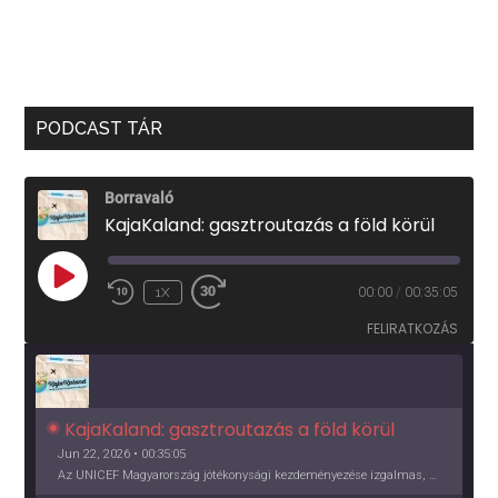
PODCAST TÁR
Borravaló
KajaKaland: gasztroutazás a föld körül
PLAY
1X
00:00
/
00:35:05
EPISODE
FELIRATKOZÁS
KajaKaland: gasztroutazás a föld körül 
Jun 22, 2026 • 00:35:05
Az UNICEF Magyarország jótékonysági kezdeményezése izgalmas, egész éves világkörüli ízutazásra hív, igazi családi program és gasztroedukáció, illetve segítség a rászorulóknak is egyben.