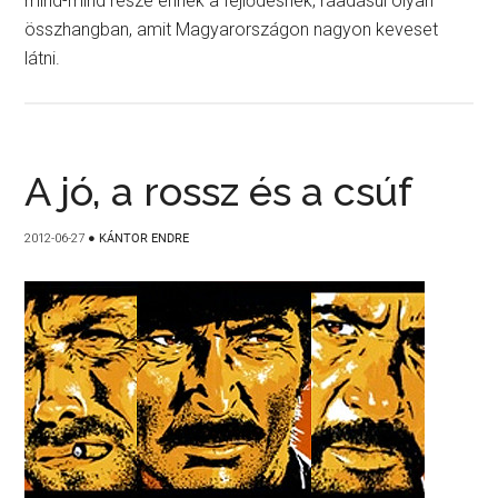
mind-mind része ennek a fejlődésnek, ráadásul olyan
összhangban, amit Magyarországon nagyon keveset
látni.
A jó, a rossz és a csúf
2012-06-27
●
KÁNTOR ENDRE