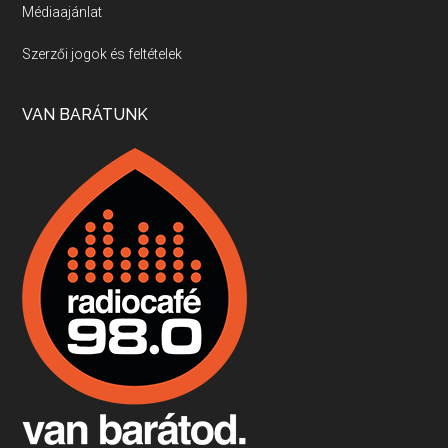
Médiaajánlat
Villány, kékfrankos, Jackfall
Szerzői jogok és feltételek
Apr 17, 2026 • 00:35:38
Szép nemzetközi versenyeredmények, izgalmas, könnyed, de tartalmas kékfrankosok és portugieserek: ezt a vonalat viszi ma a Jackfall. A lehetőségek mellett vannak azonban kihívások, bőven.
VAN BARÁTUNK
Boston, teadélután, bab és homár
Apr 9, 2026 • 00:37:17
Milyen és mennyi teát öntöttek a bostoni kikötő vizébe, több, mint 250 évvel ezelőtt? És hogy lett a homárból drága étel, amikor régen még a szegények eledele volt és annyi volt belőle, hogy a földekre is hordták tápnak?
Fermentáljunk, a testünk meghálálja!
Apr 3, 2026 • 00:36:07
Egyszerűen fogalmaza: vannak a bélrendszerünkben rossz baktériumok, meg vannak jók. A fermentált élelmiszerekkel a jókat hozzuk előnybe, ráadásul finomat is eszünk – mondja B. Király Györgyi.