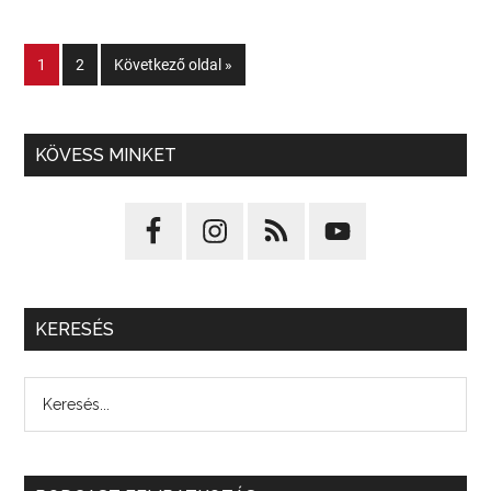
1
2
Következő oldal »
KÖVESS MINKET
KERESÉS