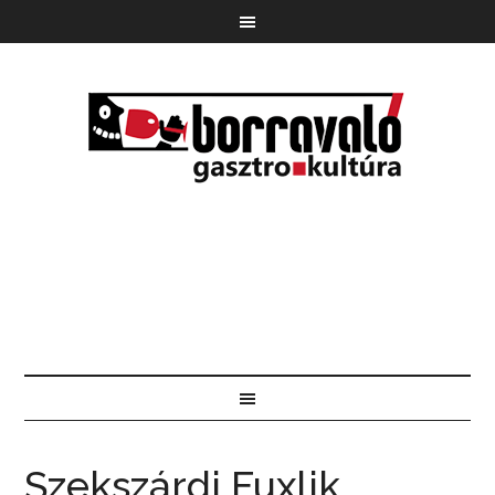
Szekszárdi Fuxlik