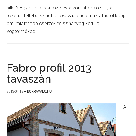
siller? Egy bortípus a rozé és a vörösbor között, a
rozénál teltebb színét a hosszabb héjon áztatástól kapja,
ami miatt több cserző- és színanyag kerül a
végtermékbe.
Fabro profil 2013
tavaszán
2013-04-15
●
BORRAVALO.HU
A