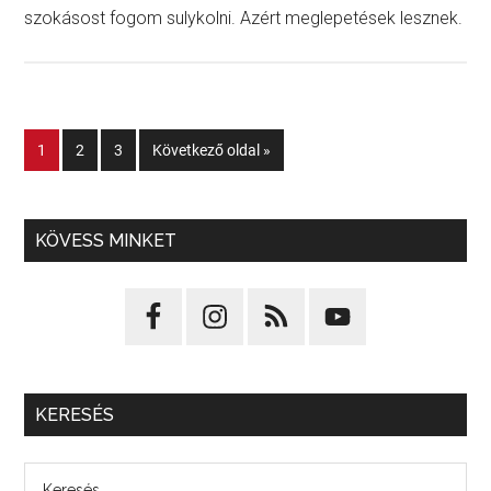
szokásost fogom sulykolni. Azért meglepetések lesznek.
1
2
3
Következő oldal »
KÖVESS MINKET
KERESÉS