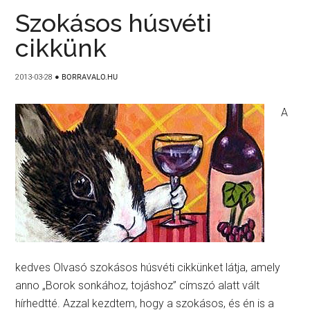
Szokásos húsvéti
cikkünk
2013-03-28
●
BORRAVALO.HU
A
kedves Olvasó szokásos húsvéti cikkünket látja, amely
anno „Borok sonkához, tojáshoz” címszó alatt vált
hírhedtté. Azzal kezdtem, hogy a szokásos, és én is a