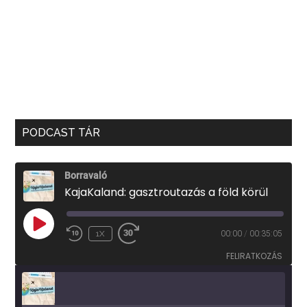
PODCAST TÁR
Borravaló
KajaKaland: gasztroutazás a föld körül
PLAY
1X
00:00
/
00:35:05
EPISODE
FELIRATKOZÁS