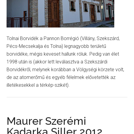
Tolnai Borvidék a Pannon Borrégió (Villány, Szekszárd,
Pécs-Mecsekalja és Tolna) legnagyobb területű
borvidéke, mégis keveset hallunk róluk. Pedig van élet
1998 után is (akkor lett leválasztva a Szekszárdi
Borvidékről, melynek korábban a Völgységi körzete volt,
de az atomerőmű és egyéb félelmek elővetették az
illetékesekkel a térkép-szikét).
Maurer Szerémi
Kadarka Siller 2012