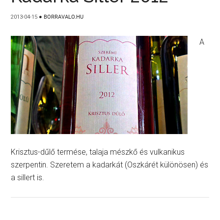
2013-04-15
●
BORRAVALO.HU
A
Krisztus-dűlő termése, talaja mészkő és vulkanikus
szerpentin. Szeretem a kadarkát (Oszkárét különösen) és
a sillert is.