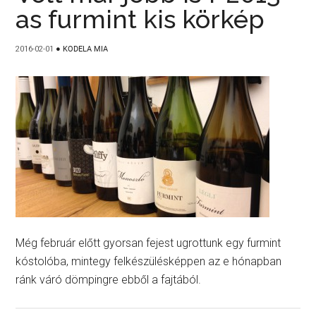
as furmint kis körkép
2016-02-01
●
KODELA MIA
Még február előtt gyorsan fejest ugrottunk egy furmint
kóstolóba, mintegy felkészülésképpen az e hónapban
ránk váró dömpingre ebből a fajtából.