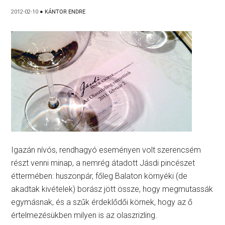
2012-02-10
●
KÁNTOR ENDRE
Igazán nívós, rendhagyó eseményen volt szerencsém
részt venni minap, a nemrég átadott Jásdi pincészet
éttermében: huszonpár, főleg Balaton környéki (de
akadtak kivételek) borász jött össze, hogy megmutassák
egymásnak, és a szűk érdeklődői körnek, hogy az ő
értelmezésükben milyen is az olaszrizling.