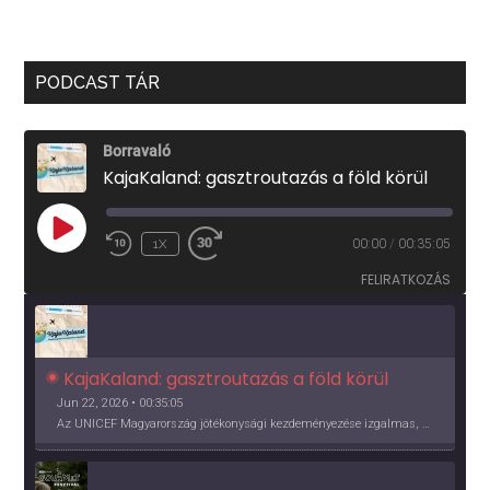
PODCAST TÁR
Borravaló
KajaKaland: gasztroutazás a föld körül
PLAY
1X
00:00
/
00:35:05
EPISODE
FELIRATKOZÁS
KajaKaland: gasztroutazás a föld körül 
Jun 22, 2026 • 00:35:05
Az UNICEF Magyarország jótékonysági kezdeményezése izgalmas, egész éves világkörüli ízutazásra hív, igazi családi program és gasztroedukáció, illetve segítség a rászorulóknak is egyben.