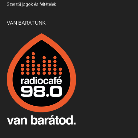
Villány, kékfrankos, Jackfall
Szerzői jogok és feltételek
Apr 17, 2026 • 00:35:38
Szép nemzetközi versenyeredmények, izgalmas, könnyed, de tartalmas kékfrankosok és portugieserek: ezt a vonalat viszi ma a Jackfall. A lehetőségek mellett vannak azonban kihívások, bőven.
VAN BARÁTUNK
Boston, teadélután, bab és homár
Apr 9, 2026 • 00:37:17
Milyen és mennyi teát öntöttek a bostoni kikötő vizébe, több, mint 250 évvel ezelőtt? És hogy lett a homárból drága étel, amikor régen még a szegények eledele volt és annyi volt belőle, hogy a földekre is hordták tápnak?
Fermentáljunk, a testünk meghálálja!
Apr 3, 2026 • 00:36:07
Egyszerűen fogalmaza: vannak a bélrendszerünkben rossz baktériumok, meg vannak jók. A fermentált élelmiszerekkel a jókat hozzuk előnybe, ráadásul finomat is eszünk – mondja B. Király Györgyi.