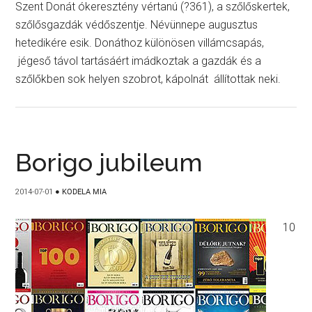
Szent Donát ókeresztény vértanú (?361), a szőlőskertek,
szőlősgazdák védőszentje. Névünnepe augusztus
hetedikére esik. Donáthoz különösen villámcsapás,
jégeső távol tartásáért imádkoztak a gazdák és a
szőlőkben sok helyen szobrot, kápolnát állítottak neki.
Borigo jubileum
2014-07-01
●
KODELA MIA
10