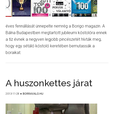
éves fennállását ünnepelte nemrég a Borigo magazin. A
Bálna Budapestben megtartott jubileumi kóstolóra ennek
a tíz évnek a negyven legjobb pincészetét hívták meg,
hogy egy sétáló kóstoló keretében bemutassák a
boraikat.
A huszonkettes járat
2013-11-28
●
BORRAVALO.HU