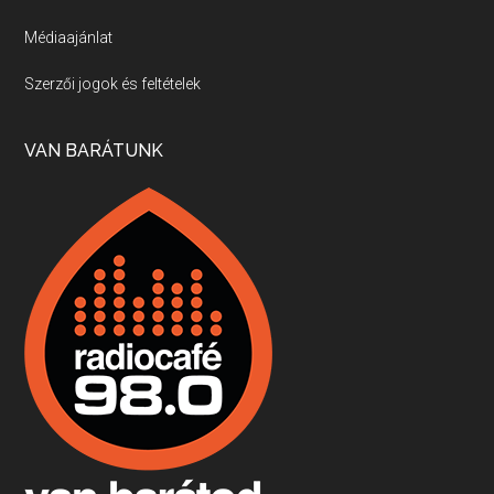
Médiaajánlat
Villány, kékfrankos, Jackfall
Szerzői jogok és feltételek
Apr 17, 2026 • 00:35:38
Szép nemzetközi versenyeredmények, izgalmas, könnyed, de tartalmas kékfrankosok és portugieserek: ezt a vonalat viszi ma a Jackfall. A lehetőségek mellett vannak azonban kihívások, bőven.
VAN BARÁTUNK
Boston, teadélután, bab és homár
Apr 9, 2026 • 00:37:17
Milyen és mennyi teát öntöttek a bostoni kikötő vizébe, több, mint 250 évvel ezelőtt? És hogy lett a homárból drága étel, amikor régen még a szegények eledele volt és annyi volt belőle, hogy a földekre is hordták tápnak?
Fermentáljunk, a testünk meghálálja!
Apr 3, 2026 • 00:36:07
Egyszerűen fogalmaza: vannak a bélrendszerünkben rossz baktériumok, meg vannak jók. A fermentált élelmiszerekkel a jókat hozzuk előnybe, ráadásul finomat is eszünk – mondja B. Király Györgyi.