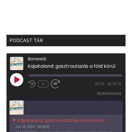
PODCAST TÁR
Borravaló
KajaKaland: gasztroutazás a föld körül
PLAY
1X
00:00
/
00:35:05
EPISODE
FELIRATKOZÁS
KajaKaland: gasztroutazás a föld körül 
Jun 22, 2026 • 00:35:05