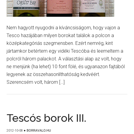
Nem hagyott nyugodni a kíváncsiságom, hogy vajon a
Tesco hazájában milyen borokat találok a polcon a
középkategóriás szegmensben. Ezért nemrég, kint
jártamkor betértem egy vidéki Tescóba és leemeltem a
polcról három palackot. A választási alap az volt, hogy
ne menjünk (ha lehet) 10 font fölé, és ugyanazon fajtából
legyenek az összehasonlíthatóság kedvéért.
Szerencsém volt, három […]
Tescós borok III.
2012-10-08
●
BORRAVALO.HU