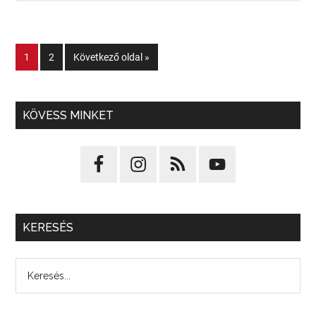
1
2
Következő oldal »
KÖVESS MINKET
KERESÉS