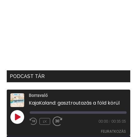
PODCAST TÁR
Borravaló
KajaKaland: gasztroutazás a föld körül
PLAY
1X
00:00
/
00:35:05
EPISODE
FELIRATKOZÁS