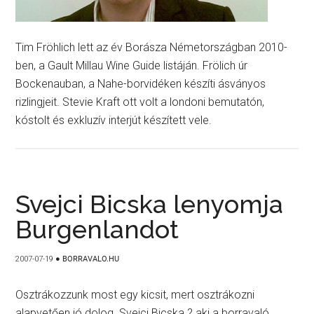
Tim Fröhlich lett az év Borásza Németországban 2010-
ben, a Gault Millau Wine Guide listáján. Frölich úr
Bockenauban, a Nahe-borvidéken készíti ásványos
rizlingjeit. Stevie Kraft ott volt a londoni bemutatón,
kóstolt és exkluzív interjút készített vele.
Svejci Bicska lenyomja
Burgenlandot
2007-07-19
●
BORRAVALO.HU
Osztrákozzunk most egy kicsit, mert osztrákozni
alapvetően jó dolog. Svejci Bicska ? aki a borravaló