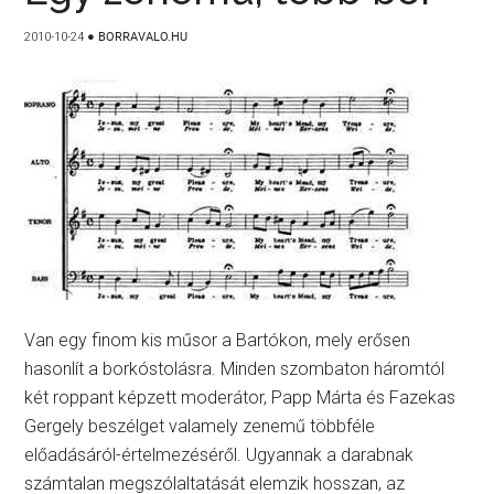
2010-10-24
●
BORRAVALO.HU
Van egy finom kis műsor a Bartókon, mely erősen
hasonlít a borkóstolásra. Minden szombaton háromtól
két roppant képzett moderátor, Papp Márta és Fazekas
Gergely beszélget valamely zenemű többféle
előadásáról-értelmezéséről. Ugyannak a darabnak
számtalan megszólaltatását elemzik hosszan, az