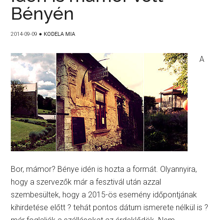
Bényén
2014-09-09
●
KODELA MIA
A
Bor, mámor? Bénye idén is hozta a formát. Olyannyira,
hogy a szervezők már a fesztivál után azzal
szembesültek, hogy a 2015-ös esemény időpontjának
kihirdetése előtt ? tehát pontos dátum ismerete nélkül is ?