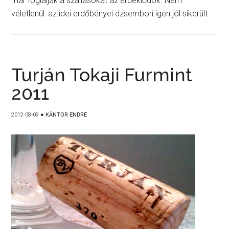
már foglalják a szállásokat az érdeklődök. Nem
véletlenül: az idei erdőbényei dzsembori igen jól sikerült.
Turján Tokaji Furmint
2011
2012-08-09
●
KÁNTOR ENDRE