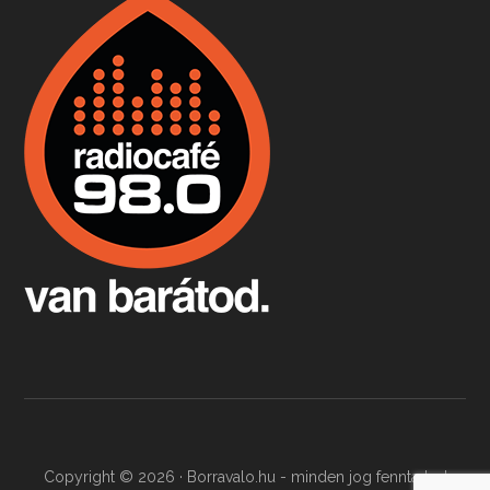
Boston, teadélután, bab és homár
Apr 9, 2026 • 00:37:17
Milyen és mennyi teát öntöttek a bostoni kikötő vizébe, több, mint 250 évvel ezelőtt? És hogy lett a homárból drága étel, amikor régen még a szegények eledele volt és annyi volt belőle, hogy a földekre is hordták tápnak?
Fermentáljunk, a testünk meghálálja!
Apr 3, 2026 • 00:36:07
Egyszerűen fogalmaza: vannak a bélrendszerünkben rossz baktériumok, meg vannak jók. A fermentált élelmiszerekkel a jókat hozzuk előnybe, ráadásul finomat is eszünk – mondja B. Király Györgyi.
Copyright © 2026 · Borravalo.hu - minden jog fenntartva!