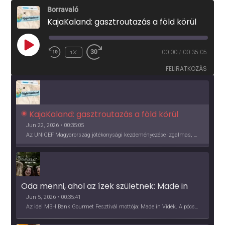
Borravaló
KajaKaland: gasztroutazás a föld körül
PLAY
1X
00:00
/
00:35:05
EPISODE
FELIRATKOZÁS
KajaKaland: gasztroutazás a föld körül 
Jun 22, 2026 • 00:35:05
Az UNICEF Magyarország jótékonysági kezdeményezése izgalmas, egész éves világkörüli ízutazásra hív, igazi családi program és gasztroedukáció, illetve segítség a rászorulóknak is egyben.
Oda menni, ahol az ízek születnek: Made in 
Vidék, Gourmet Fesztivál 2026
Jun 5, 2026 • 00:35:41
Az idei MBH Bank Gourmet Fesztivál mottója: Made in Vidék. A pócsmegyeri Papi, a mályinkai Iszkor és a szigligeti Villa Kabala tulajdonosai beszélnek arról, hogy mit jelentenek nekik a vidék ízei.