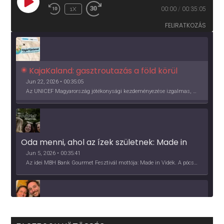
PLAY
1X
00:00
/
00:35:05
EPISODE
FELIRATKOZÁS
KajaKaland: gasztroutazás a föld körül 
Jun 22, 2026 • 00:35:05
Az UNICEF Magyarország jótékonysági kezdeményezése izgalmas, egész éves világkörüli ízutazásra hív, igazi családi program és gasztroedukáció, illetve segítség a rászorulóknak is egyben.
Oda menni, ahol az ízek születnek: Made in 
Vidék, Gourmet Fesztivál 2026
Jun 5, 2026 • 00:35:41
Az idei MBH Bank Gourmet Fesztivál mottója: Made in Vidék. A pócsmegyeri Papi, a mályinkai Iszkor és a szigligeti Villa Kabala tulajdonosai beszélnek arról, hogy mit jelentenek nekik a vidék ízei.
Több, mint vendéglő, közösség - a Kőleves 
sztori