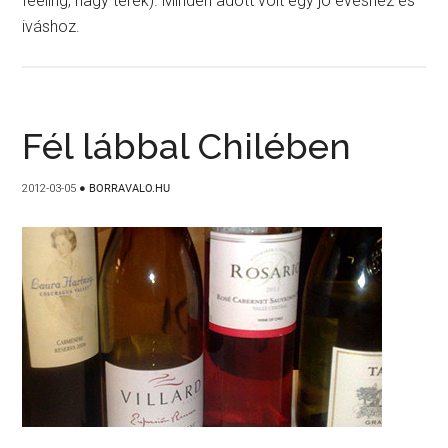
feeling, nagy terek). Minden adott volt egy jó evéshez és
iváshoz.
Fél lábbal Chilében
2012-03-05
●
BORRAVALO.HU