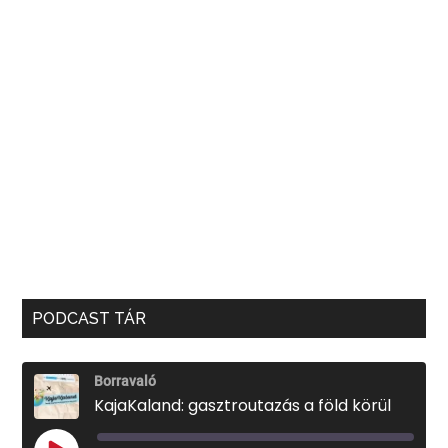
PODCAST TÁR
Borravaló
KajaKaland: gasztroutazás a föld körül