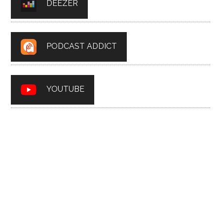
DEEZER
PODCAST ADDICT
YOUTUBE