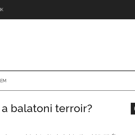
NK
LEM
a balatoni terroir?