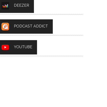
DEEZER
PODCAST ADDICT
YOUTUBE