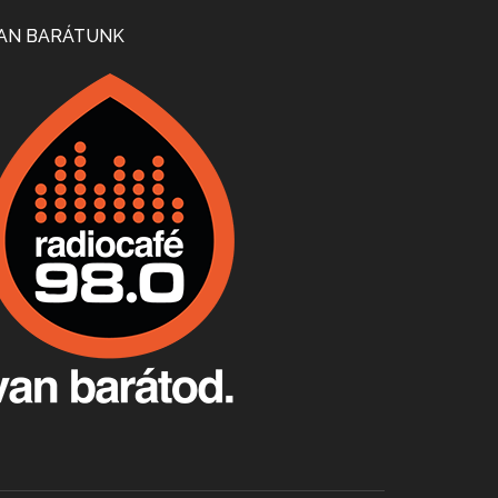
Mi lesz a magyar borágazattal, magyar borral? A kérdés több szempontból is releváns, a gazdasági, környezetei változások sürgős válaszokat igényelnek. Erről beszélgettünk Ercsey Dániellel.
AN BARÁTUNK
A nagy szakácsgeneráció 1. rész - Id. Marchal József és Dobos C. József
Apr 24, 2026 • 00:38:10
Új sorozatunkban a nagy magyarországi szakácsgeneráció tagjairól beszélgetünk: a sorozat első részében a francia születésű, de a magyar konyhára nagy hatást gyakorló Id. Marchal József, és egyik leghíresebb tanítványa, Dobos C. József az alanyaink.
Villány, kékfrankos, Jackfall
Apr 17, 2026 • 00:35:38
Szép nemzetközi versenyeredmények, izgalmas, könnyed, de tartalmas kékfrankosok és portugieserek: ezt a vonalat viszi ma a Jackfall. A lehetőségek mellett vannak azonban kihívások, bőven.
Boston, teadélután, bab és homár
Apr 9, 2026 • 00:37:17
Milyen és mennyi teát öntöttek a bostoni kikötő vizébe, több, mint 250 évvel ezelőtt? És hogy lett a homárból drága étel, amikor régen még a szegények eledele volt és annyi volt belőle, hogy a földekre is hordták tápnak?
Fermentáljunk, a testünk meghálálja!
Apr 3, 2026 • 00:36:07
Egyszerűen fogalmaza: vannak a bélrendszerünkben rossz baktériumok, meg vannak jók. A fermentált élelmiszerekkel a jókat hozzuk előnybe, ráadásul finomat is eszünk – mondja B. Király Györgyi.