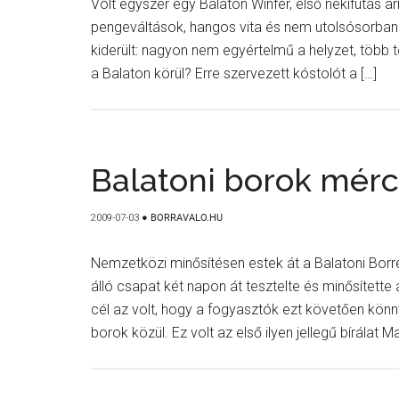
Volt egyszer egy Balaton Winfer, első nekifutás ar
pengeváltások, hangos vita és nem utolsósorba
kiderült: nagyon nem egyértelmű a helyzet, több te
a Balaton körül? Erre szervezett kóstolót a […]
Balatoni borok mérc
2009-07-03
●
BORRAVALO.HU
Nemzetközi minősítésen estek át a Balatoni Borré
álló csapat két napon át tesztelte és minősített
cél az volt, hogy a fogyasztók ezt követően könn
borok közül. Ez volt az első ilyen jellegű bírálat 