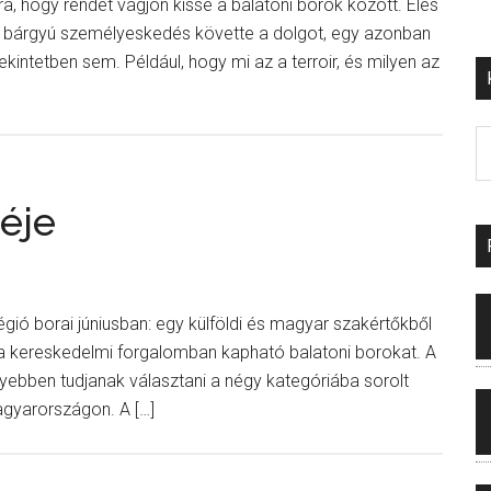
ra, hogy rendet vágjon kissé a balatoni borok között. Éles
n bárgyú személyeskedés követte a dolgot, egy azonban
kintetben sem. Például, hogy mi az a terroir, és milyen az
éje
gió borai júniusban: egy külföldi és magyar szakértőkből
e a kereskedelmi forgalomban kapható balatoni borokat. A
yebben tudjanak választani a négy kategóriába sorolt
Magyarországon. A […]