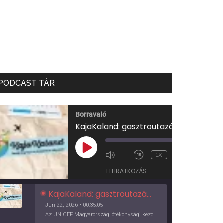
PODCAST TÁR
Borravaló
KajaKaland: gasztroutazás a föld körül
00:00
/
PLAY
1X
00:35:05
EPISODE
FELIRATKOZÁS
KajaKaland: gasztroutazás a föld körül
Jun 22, 2026 • 00:35:05
Az UNICEF Magyarország jótékonysági kezdeményezése izgalmas, egész éves világkörüli ízutazásra hív, igazi családi program és gasztroedukáció, illetve segítség a rászorulóknak is egyben.