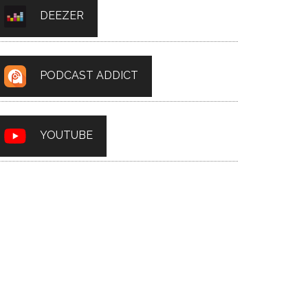
DEEZER
PODCAST ADDICT
YOUTUBE