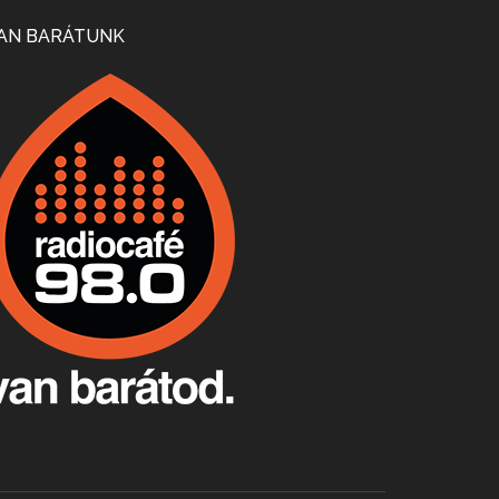
Mi lesz a magyar borágazattal, magyar borral? A kérdés több szempontból is releváns, a gazdasági, környezetei változások sürgős válaszokat igényelnek. Erről beszélgettünk Ercsey Dániellel.
AN BARÁTUNK
A nagy szakácsgeneráció 1. rész - Id. Marchal József és Dobos C. József
Apr 24, 2026 • 00:38:10
Új sorozatunkban a nagy magyarországi szakácsgeneráció tagjairól beszélgetünk: a sorozat első részében a francia születésű, de a magyar konyhára nagy hatást gyakorló Id. Marchal József, és egyik leghíresebb tanítványa, Dobos C. József az alanyaink.
Villány, kékfrankos, Jackfall
Apr 17, 2026 • 00:35:38
Szép nemzetközi versenyeredmények, izgalmas, könnyed, de tartalmas kékfrankosok és portugieserek: ezt a vonalat viszi ma a Jackfall. A lehetőségek mellett vannak azonban kihívások, bőven.
Boston, teadélután, bab és homár
Apr 9, 2026 • 00:37:17
Milyen és mennyi teát öntöttek a bostoni kikötő vizébe, több, mint 250 évvel ezelőtt? És hogy lett a homárból drága étel, amikor régen még a szegények eledele volt és annyi volt belőle, hogy a földekre is hordták tápnak?
Fermentáljunk, a testünk meghálálja!
Apr 3, 2026 • 00:36:07
Egyszerűen fogalmaza: vannak a bélrendszerünkben rossz baktériumok, meg vannak jók. A fermentált élelmiszerekkel a jókat hozzuk előnybe, ráadásul finomat is eszünk – mondja B. Király Györgyi.