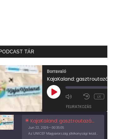
PODCAST TÁR
Borravaló
KajaKaland: gasztroutazás a föld körül
00:00
/
PLAY
1X
00:35:05
EPISODE
FELIRATKOZÁS
KajaKaland: gasztroutazás a föld körül
Jun 22, 2026 • 00:35:05
Az UNICEF Magyarország jótékonysági kezdeményezése izgalmas, egész éves világkörüli ízutazásra hív, igazi családi program és gasztroedukáció, illetve segítség a rászorulóknak is egyben.