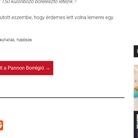
 150 különböző borélesztő létezik.?
jutott eszembe, hogy érdemes lett volna lemenni egy
KUTATÁS
,
TUDÓSOK
sít a Pannon Borrégió
→
R
e