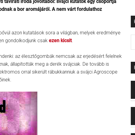
ávirati iroda jóvoltából: svájci kutatók egy csoportja
dnak a bor aromájáról. A nem várt fordulathoz
k bővül azon kutatások sora a világban, melyek eredménye
ében gondolkodjunk csak
ezen kicsit
.
mindenki: az élesztőgombák nemcsak az erjedésért felelnek
ak, állapították meg a derék svájciak. De tovább is
lektromos orral sikerült rábukkanniuk a svájci Agroscope
őinek.