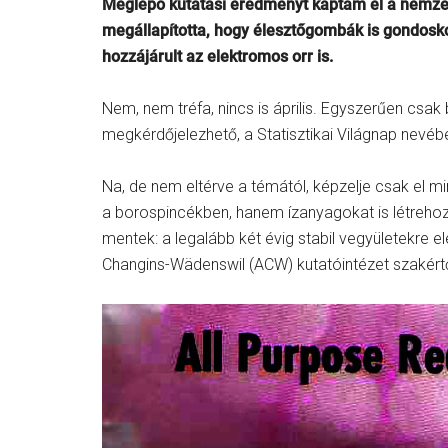
Meglepő kutatási eredményt kaptam el a nemzeti t
megállapította, hogy élesztőgombák is gondosko
hozzájárult az elektromos orr is.
Nem, nem tréfa, nincs is április. Egyszerűen csa
megkérdőjelezhető, a Statisztikai Világnap nev
Na, de nem eltérve a témától, képzelje csak el 
a borospincékben, hanem ízanyagokat is létrehozn
mentek: a legalább két évig stabil vegyületekre e
Changins-Wädenswil (ACW) kutatóintézet szakért