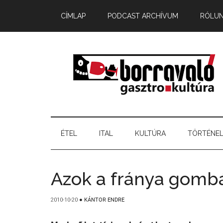
CÍMLAP
PODCAST ARCHÍVUM
RÓLU
ÉTEL
ITAL
KULTÚRA
TÖRTÉNE
Azok a fránya gomb
2010-10-20
●
KÁNTOR ENDRE