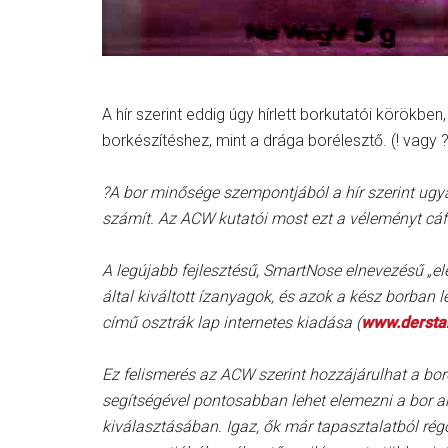
A hír szerint eddig úgy hírlett borkutatói körökb
borkészítéshez, mint a drága borélesztő. (! vagy 
?A bor minősége szempontjából a hír szerint ugy
számít. Az ACW kutatói most ezt a véleményt cáf
A legújabb fejlesztésű, SmartNose elnevezésű „ele
által kiváltott ízanyagok, és azok a kész borban 
című osztrák lap internetes kiadása (
www.dersta
Ez felismerés az ACW szerint hozzájárulhat a bo
segítségével pontosabban lehet elemezni a bor aro
kiválasztásában. Igaz, ők már tapasztalatból ré