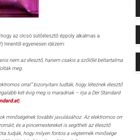
en, hogy az olcsó sütőélesztő éppoly alkalmas a
?!) Innentől egyenesen idézem:
anis nem az élesztő, hanem csakis a szőlőlé beltartalma
olták meg.
ktromos orral” bizonyítani tudták, hogy léteznek élesztő
legalább két évig meg is maradnak – írja a Der Standard
ndard.at
).
rok minőségének további javulásához. Az elektromos orr
máit, és a pincemestereket is segítheti az élesztő
góta tudják, hogy milyen fontos a végtermék minősége