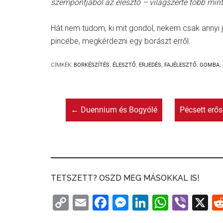
szempontjából az élesztő – világszerte több mint
Hát nem tudom, ki mit gondol, nekem csak annyi 
pincébe, megkérdezni egy borászt erről.
CÍMKÉK:
BORKÉSZÍTÉS
,
ÉLESZTŐ
,
ERJEDÉS
,
FAJÉLESZTŐ
,
GOMBA
,
←
Duennium és Bogyólé
Pécsett erő
TETSZETT? OSZD MEG MÁSOKKAL IS!
C
E
F
M
Li
W
Vi
X
o
m
a
e
n
h
b