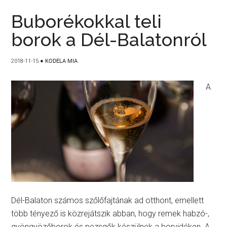
Buborékokkal teli
borok a Dél-Balatonról
2018-11-15
●
KODELA MIA
A
Dél-Balaton számos szőlőfajtának ad otthont, emellett
több tényező is közrejátszik abban, hogy remek habzó-,
gyöngyözőborok és pezsgők készülnek a borvidéken. A