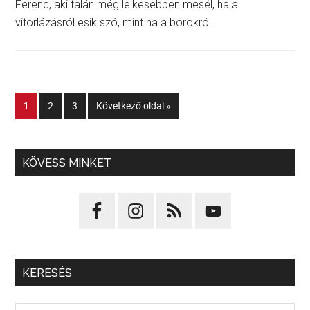
Ferenc, aki talán még lelkesebben mesél, ha a
vitorlázásról esik szó, mint ha a borokról.
1
2
3
Következő oldal »
KÖVESS MINKET
KERESÉS