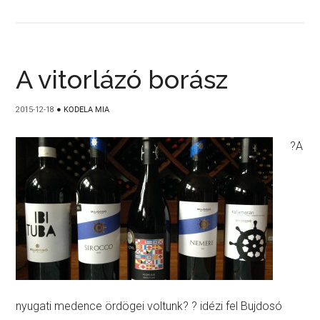
A vitorlázó borász
2015-12-18
●
KODELA MIA
?A
nyugati medence ördögei voltunk? ? idézi fel Bujdosó