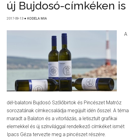
új Bujdosó-címkéken is
2017-09-13
●
KODELA MIA
A
dél-balatoni Bujdosó Szőlőbirtok és Pincészet Matróz
sorozatának címkecsaládja megújult idén ősszel. A téma
maradt a Balaton és a vitorlázás, a letisztult grafikai
elemekkel és új színvilággal rendelkező címkéket ismét
Ipacs Géza tervezte meg a pincészet részére.