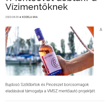
Vízimentőknek
2020-04-29
●
KODELA MIA
A
Bujdosó Szőlőbirtok és Pincészet borcsomagok
eladásával támogatja a VMSZ mentőautó projektjét.