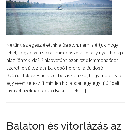
Nekünk az egész életünk a Balaton, nem is értjük, hogy
lehet, hogy olyan sokan mindössze a néhány nyári hónap
alatt jönnek ide? ? alapvetően ezen az ellentmondáson
szeretne változtatni Bujdosó Ferenc, a Bujdosó
Szőlőbirtok és Pincészet borásza azzal, hogy márciustól
egy éven keresztül minden hónapban egy-egy új úti célt
javasol azoknak, akik a Balaton felé […]
Balaton és vitorlázás az