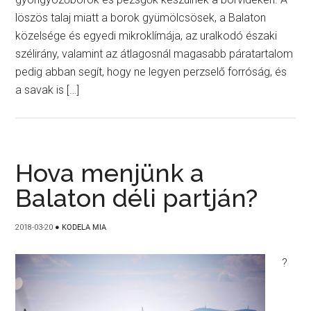
löszös talaj miatt a borok gyümölcsösek, a Balaton
közelsége és egyedi mikroklímája, az uralkodó északi
szélirány, valamint az átlagosnál magasabb páratartalom
pedig abban segít, hogy ne legyen perzselő forróság, és
a savak is […]
Hova menjünk a
Balaton déli partján?
2018-03-20
●
KODELA MIA
?