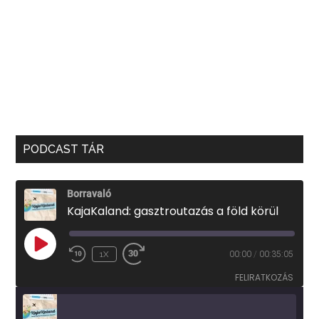
PODCAST TÁR
Borravaló
KajaKaland: gasztroutazás a föld körül
PLAY
1X
00:00
/
00:35:05
EPISODE
FELIRATKOZÁS