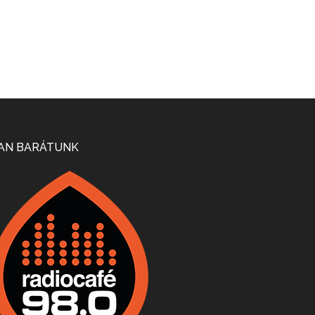
Mi lesz a magyar borágazattal, magyar borral? A kérdés több szempontból is releváns, a gazdasági, környezetei változások sürgős válaszokat igényelnek. Erről beszélgettünk Ercsey Dániellel.
A nagy szakácsgeneráció 1. rész - Id. Marchal József és Dobos C. József
Apr 24, 2026 • 00:38:10
Új sorozatunkban a nagy magyarországi szakácsgeneráció tagjairól beszélgetünk: a sorozat első részében a francia születésű, de a magyar konyhára nagy hatást gyakorló Id. Marchal József, és egyik leghíresebb tanítványa, Dobos C. József az alanyaink.
Villány, kékfrankos, Jackfall
Apr 17, 2026 • 00:35:38
Szép nemzetközi versenyeredmények, izgalmas, könnyed, de tartalmas kékfrankosok és portugieserek: ezt a vonalat viszi ma a Jackfall. A lehetőségek mellett vannak azonban kihívások, bőven.
AN BARÁTUNK
Boston, teadélután, bab és homár
Apr 9, 2026 • 00:37:17
Milyen és mennyi teát öntöttek a bostoni kikötő vizébe, több, mint 250 évvel ezelőtt? És hogy lett a homárból drága étel, amikor régen még a szegények eledele volt és annyi volt belőle, hogy a földekre is hordták tápnak?
Fermentáljunk, a testünk meghálálja!
Apr 3, 2026 • 00:36:07
Egyszerűen fogalmaza: vannak a bélrendszerünkben rossz baktériumok, meg vannak jók. A fermentált élelmiszerekkel a jókat hozzuk előnybe, ráadásul finomat is eszünk – mondja B. Király Györgyi.