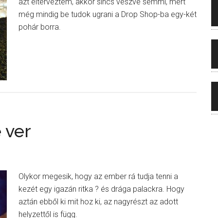
azt elterveztem, akkor sincs veszve semmi, mert
még mindig be tudok ugrani a Drop Shop-ba egy-két
pohár borra.
 ver
Olykor megesik, hogy az ember rá tudja tenni a
kezét egy igazán ritka ? és drága palackra. Hogy
aztán ebből ki mit hoz ki, az nagyrészt az adott
helyzettől is függ.