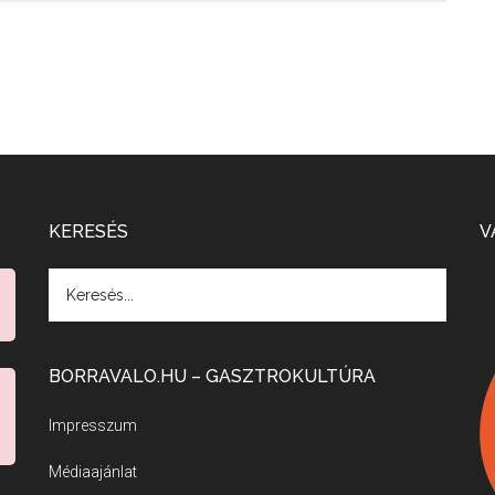
KERESÉS
V
BORRAVALO.HU – GASZTROKULTÚRA
Impresszum
Médiaajánlat