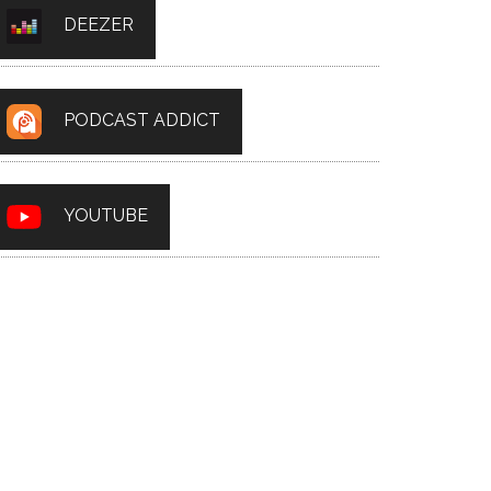
DEEZER
PODCAST ADDICT
YOUTUBE