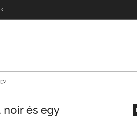
NK
LEM
 noir és egy