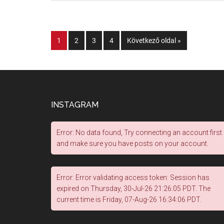
1
2
3
4
Következő oldal »
INSTAGRAM
Error: No data found, Try connecting an account first
and make sure you have posts on your account.
Error: Error validating access token: Session has
expired on Thursday, 30-Jul-26 21:26:05 PDT. The
current time is Friday, 07-Aug-26 16:34:06 PDT.