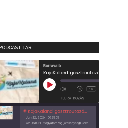
PODCAST TÁR
Borravaló
KajaKaland: gasztroutazás a föld körül
00:00
/
PLAY
1X
00:35:05
EPISODE
FELIRATKOZÁS
KajaKaland: gasztroutazás a föld körül
Jun 22, 2026 • 00:35:05
Az UNICEF Magyarország jótékonysági kezdeményezése izgalmas, egész éves világkörüli ízutazásra hív, igazi családi program és gasztroedukáció, illetve segítség a rászorulóknak is egyben.