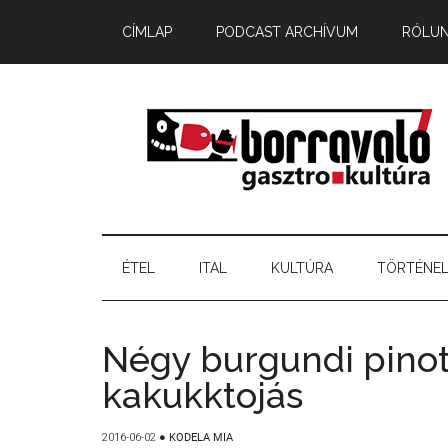
CÍMLAP
PODCAST ARCHÍVUM
RÓLU
ÉTEL
ITAL
KULTÚRA
TÖRTÉNE
Négy burgundi pinot
kakukktojás
2016-06-02
●
KODELA MIA