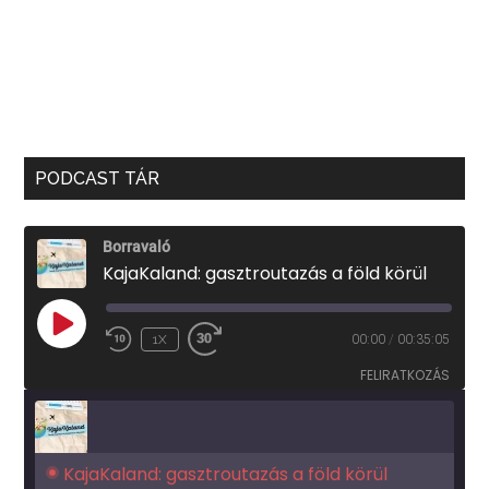
PODCAST TÁR
Borravaló
KajaKaland: gasztroutazás a föld körül
PLAY
1X
00:00
/
00:35:05
EPISODE
FELIRATKOZÁS
KajaKaland: gasztroutazás a föld körül 