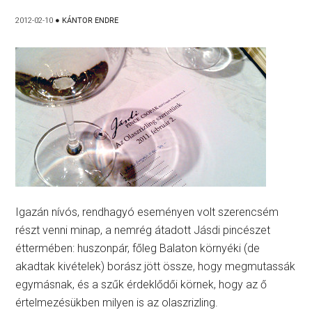
2012-02-10
●
KÁNTOR ENDRE
Igazán nívós, rendhagyó eseményen volt szerencsém
részt venni minap, a nemrég átadott Jásdi pincészet
éttermében: huszonpár, főleg Balaton környéki (de
akadtak kivételek) borász jött össze, hogy megmutassák
egymásnak, és a szűk érdeklődői körnek, hogy az ő
értelmezésükben milyen is az olaszrizling.