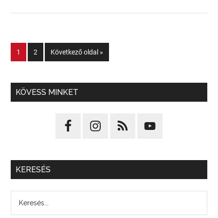
1
2
Következő oldal »
KÖVESS MINKET
KERESÉS