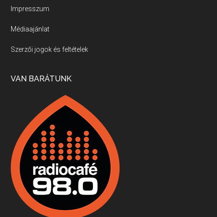
Impresszum
Médiaajánlat
Villány, kékfrankos, Jackfall
Szerzői jogok és feltételek
Apr 17, 2026 • 00:35:38
Szép nemzetközi versenyeredmények, izgalmas, könnyed, de tartalmas kékfrankosok és portugieserek: ezt a vonalat viszi ma a Jackfall. A lehetőségek mellett vannak azonban kihívások, bőven.
VAN BARÁTUNK
Boston, teadélután, bab és homár
Apr 9, 2026 • 00:37:17
Milyen és mennyi teát öntöttek a bostoni kikötő vizébe, több, mint 250 évvel ezelőtt? És hogy lett a homárból drága étel, amikor régen még a szegények eledele volt és annyi volt belőle, hogy a földekre is hordták tápnak?
Fermentáljunk, a testünk meghálálja!
Apr 3, 2026 • 00:36:07
Egyszerűen fogalmaza: vannak a bélrendszerünkben rossz baktériumok, meg vannak jók. A fermentált élelmiszerekkel a jókat hozzuk előnybe, ráadásul finomat is eszünk – mondja B. Király Györgyi.