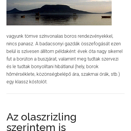
vagyunk tömve színvonalas boros rendezvényekkel,
nincs panasz. A badacsonyi gazdák összefogását ezen
belül is szívesen állítom példaként: évek óta nagy sikerrel
fut a borúton a buszjárat, valamint meg tudtak szervezi
és le tudtak bonyolítani hibátlanul (hely, borok
hőmérséklete, közönségbelépő ára, szakmai órák, stb.)
egy klassz kóstolót.
Az olaszrizling
szerintem is