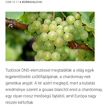
2009-12-17
●
BORRAVALO.HU
Tudósok DNS-elemzéssel megtalálták a világ egyik
legjelentősebb szőlőfajtájának, a chardonnay-nek
genetikai anyját. A hír azért meglepő, mert a kutatás
eredménye szerint a gouais blanctól ered a chardonnay,
egy olyan rossz minőségű fajtától, amit Európa nagy
részén kiírtottak.