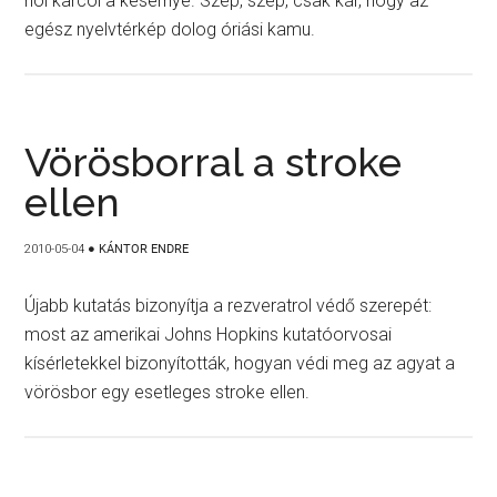
hol karcol a kesernye. Szép, szép, csak kár, hogy az
egész nyelvtérkép dolog óriási kamu.
Vörösborral a stroke
ellen
2010-05-04
●
KÁNTOR ENDRE
Újabb kutatás bizonyítja a rezveratrol védő szerepét:
most az amerikai Johns Hopkins kutatóorvosai
kísérletekkel bizonyították, hogyan védi meg az agyat a
vörösbor egy esetleges stroke ellen.