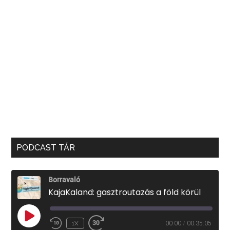
PODCAST TÁR
Borravaló
KajaKaland: gasztroutazás a föld körül
PLAY
1X
00:00
/
00:35:05
EPISODE