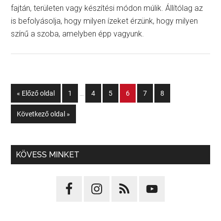
fajtán, területen vagy készítési módon múlik. Állítólag az
is befolyásolja, hogy milyen ízeket érzünk, hogy milyen
színű a szoba, amelyben épp vagyunk.
« Előző oldal
1
…
4
5
6
7
8
Következő oldal »
KÖVESS MINKET