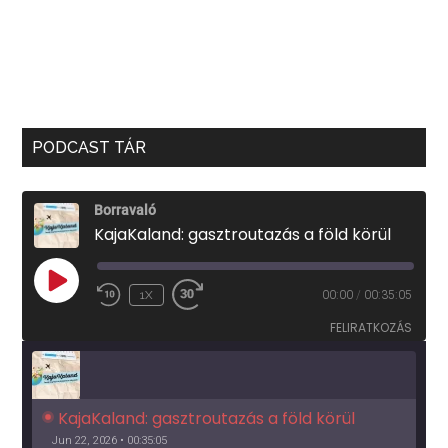
PODCAST TÁR
Borravaló
KajaKaland: gasztroutazás a föld körül
PLAY
1X
00:00
/
00:35:05
EPISODE
FELIRATKOZÁS
KajaKaland: gasztroutazás a föld körül 
Jun 22, 2026 • 00:35:05