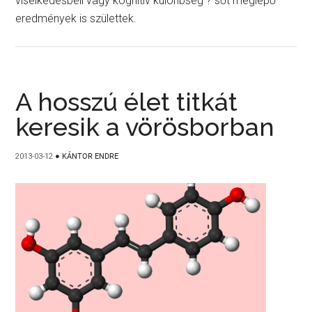
viselkedésbéli vagy kognitív különbség ? sőt meglepő
eredmények is születtek.
A hosszú élet titkát
keresik a vörösborban
2013-03-12
●
KÁNTOR ENDRE