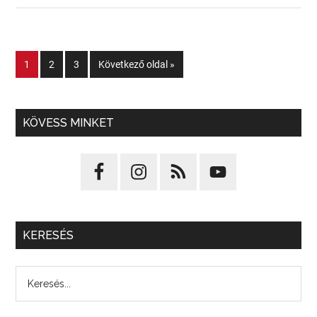
1
2
3
Következő oldal »
KÖVESS MINKET
KERESÉS