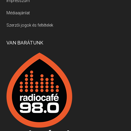
Impresszum
Médiaajánlat
Villány, kékfrankos, Jackfall
Szerzői jogok és feltételek
Apr 17, 2026 • 00:35:38
Szép nemzetközi versenyeredmények, izgalmas, könnyed, de tartalmas kékfrankosok és portugieserek: ezt a vonalat viszi ma a Jackfall. A lehetőségek mellett vannak azonban kihívások, bőven.
VAN BARÁTUNK
Boston, teadélután, bab és homár
Apr 9, 2026 • 00:37:17
Milyen és mennyi teát öntöttek a bostoni kikötő vizébe, több, mint 250 évvel ezelőtt? És hogy lett a homárból drága étel, amikor régen még a szegények eledele volt és annyi volt belőle, hogy a földekre is hordták tápnak?
Fermentáljunk, a testünk meghálálja!
Apr 3, 2026 • 00:36:07
Egyszerűen fogalmaza: vannak a bélrendszerünkben rossz baktériumok, meg vannak jók. A fermentált élelmiszerekkel a jókat hozzuk előnybe, ráadásul finomat is eszünk – mondja B. Király Györgyi.