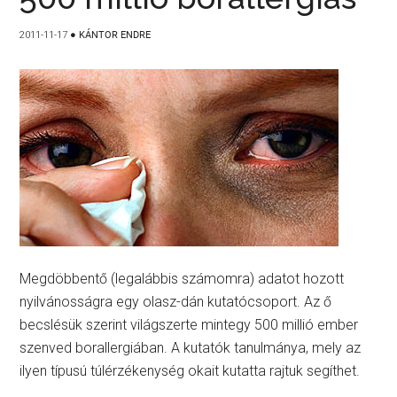
2011-11-17
●
KÁNTOR ENDRE
Megdöbbentő (legalábbis számomra) adatot hozott
nyilvánosságra egy olasz-dán kutatócsoport. Az ő
becslésük szerint világszerte mintegy 500 millió ember
szenved borallergiában. A kutatók tanulmánya, mely az
ilyen típusú túlérzékenység okait kutatta rajtuk segíthet.