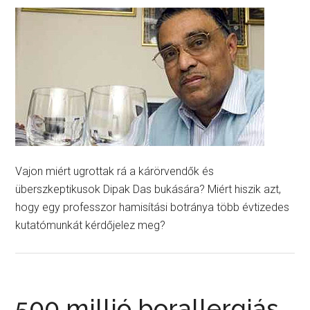
Vajon miért ugrottak rá a kárörvendők és
überszkeptikusok Dipak Das bukására? Miért hiszik azt,
hogy egy professzor hamisítási botránya több évtizedes
kutatómunkát kérdőjelez meg?
500 millió borallergiás