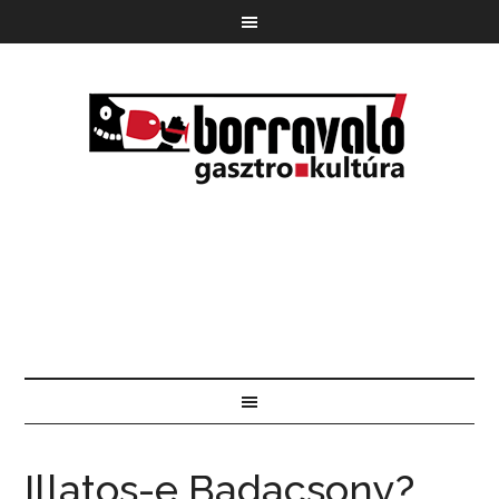
Illatos-e Badacsony?