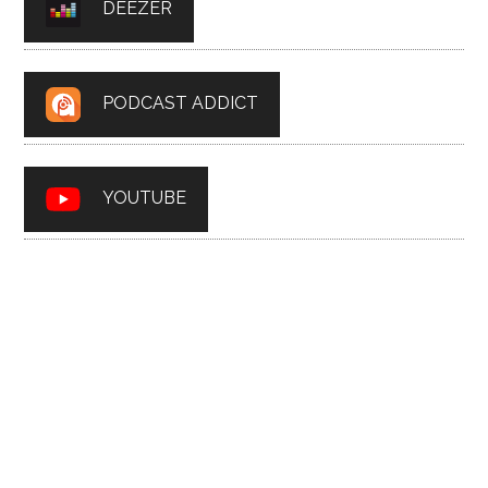
DEEZER
PODCAST ADDICT
YOUTUBE