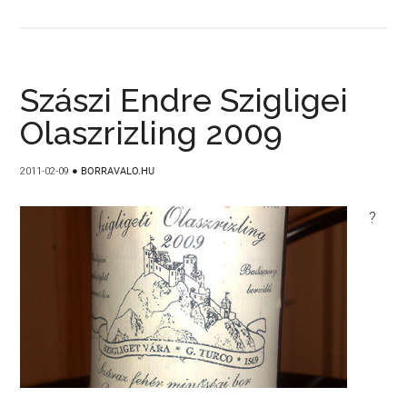
Szászi Endre Szigligei
Olaszrizling 2009
2011-02-09
●
BORRAVALO.HU
?