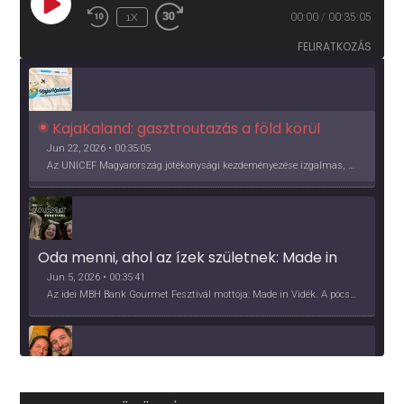
PLAY
1X
00:00
/
00:35:05
EPISODE
FELIRATKOZÁS
KajaKaland: gasztroutazás a föld körül 
Jun 22, 2026 • 00:35:05
Az UNICEF Magyarország jótékonysági kezdeményezése izgalmas, egész éves világkörüli ízutazásra hív, igazi családi program és gasztroedukáció, illetve segítség a rászorulóknak is egyben.
Oda menni, ahol az ízek születnek: Made in 
Vidék, Gourmet Fesztivál 2026
Jun 5, 2026 • 00:35:41
Az idei MBH Bank Gourmet Fesztivál mottója: Made in Vidék. A pócsmegyeri Papi, a mályinkai Iszkor és a szigligeti Villa Kabala tulajdonosai beszélnek arról, hogy mit jelentenek nekik a vidék ízei.
Több, mint vendéglő, közösség - a Kőleves 