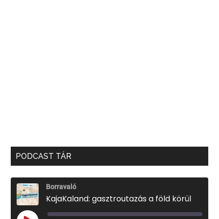
PODCAST TÁR
Borravaló
KajaKaland: gasztroutazás a föld körül