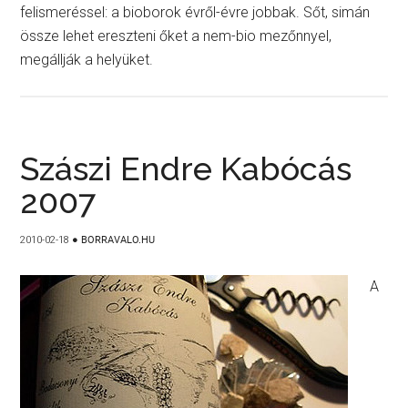
felismeréssel: a bioborok évről-évre jobbak. Sőt, simán
össze lehet ereszteni őket a nem-bio mezőnnyel,
megállják a helyüket.
Szászi Endre Kabócás
2007
2010-02-18
●
BORRAVALO.HU
A