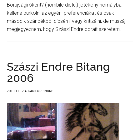
Borújságíróként? (horribile dictu!) jótékony homályba
kellene burkolni az egyéni preferenciákat és csak
második szándékból dícsérni vagy kritizálni, de muszáj
megjegyeznem, hogy Szászi Endre borait szeretem.
Szászi Endre Bitang
2006
2010-11-12
●
KÁNTOR ENDRE