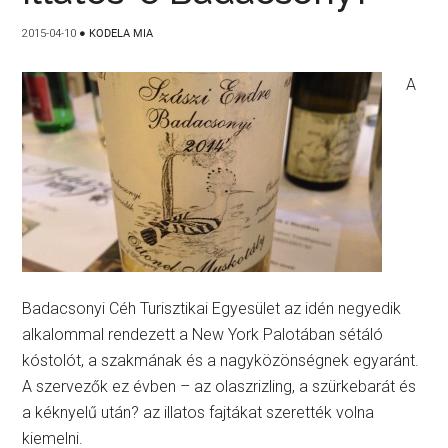
2015-04-10
●
KODELA MIA
A
Badacsonyi Céh Turisztikai Egyesület az idén negyedik
alkalommal rendezett a New York Palotában sétáló
kóstolót, a szakmának és a nagyközönségnek egyaránt.
A szervezők ez évben – az olaszrizling, a szürkebarát és
a kéknyelű után? az illatos fajtákat szerették volna
kiemelni.