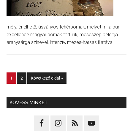
mély, érlelhető, ásványos fehérbornak, melyet mi a par
excellence magyar bornak tartunk, meseszép példája
aranysárga színével, intenzív, mézes-hársas illatával.
1
2
Következő oldal »
KÖVESS MINKET