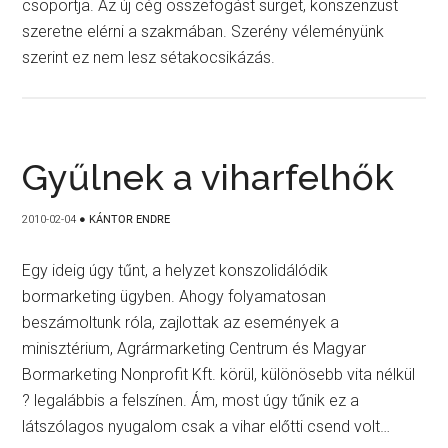
csoportja. Az új cég összefogást sürget, konszenzust
szeretne elérni a szakmában. Szerény véleményünk
szerint ez nem lesz sétakocsikázás.
Gyűlnek a viharfelhők
2010-02-04
●
KÁNTOR ENDRE
Egy ideig úgy tűnt, a helyzet konszolidálódik
bormarketing ügyben. Ahogy folyamatosan
beszámoltunk róla, zajlottak az események a
minisztérium, Agrármarketing Centrum és Magyar
Bormarketing Nonprofit Kft. körül, különösebb vita nélkül
? legalábbis a felszínen. Ám, most úgy tűnik ez a
látszólagos nyugalom csak a vihar előtti csend volt…