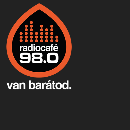
Boston, teadélután, bab és homár
Apr 9, 2026 • 00:37:17
Milyen és mennyi teát öntöttek a bostoni kikötő vizébe, több, mint 250 évvel ezelőtt? És hogy lett a homárból drága étel, amikor régen még a szegények eledele volt és annyi volt belőle, hogy a földekre is hordták tápnak?
Fermentáljunk, a testünk meghálálja!
Apr 3, 2026 • 00:36:07
Egyszerűen fogalmaza: vannak a bélrendszerünkben rossz baktériumok, meg vannak jók. A fermentált élelmiszerekkel a jókat hozzuk előnybe, ráadásul finomat is eszünk – mondja B. Király Györgyi.