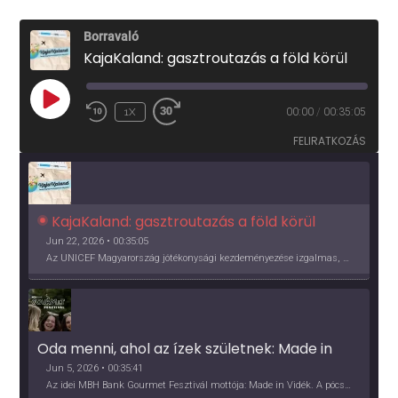
Borravaló
KajaKaland: gasztroutazás a föld körül
PLAY
1X
00:00
/
00:35:05
EPISODE
FELIRATKOZÁS
KajaKaland: gasztroutazás a föld körül 
Jun 22, 2026 • 00:35:05
Az UNICEF Magyarország jótékonysági kezdeményezése izgalmas, egész éves világkörüli ízutazásra hív, igazi családi program és gasztroedukáció, illetve segítség a rászorulóknak is egyben.
Oda menni, ahol az ízek születnek: Made in 
Vidék, Gourmet Fesztivál 2026
Jun 5, 2026 • 00:35:41
Az idei MBH Bank Gourmet Fesztivál mottója: Made in Vidék. A pócsmegyeri Papi, a mályinkai Iszkor és a szigligeti Villa Kabala tulajdonosai beszélnek arról, hogy mit jelentenek nekik a vidék ízei.