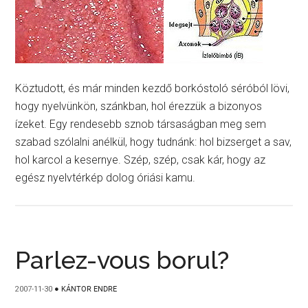
Köztudott, és már minden kezdő borkóstoló séróból lövi,
hogy nyelvünkön, szánkban, hol érezzük a bizonyos
ízeket. Egy rendesebb sznob társaságban meg sem
szabad szólalni anélkül, hogy tudnánk: hol bizserget a sav,
hol karcol a kesernye. Szép, szép, csak kár, hogy az
egész nyelvtérkép dolog óriási kamu.
Parlez-vous borul?
2007-11-30
●
KÁNTOR ENDRE