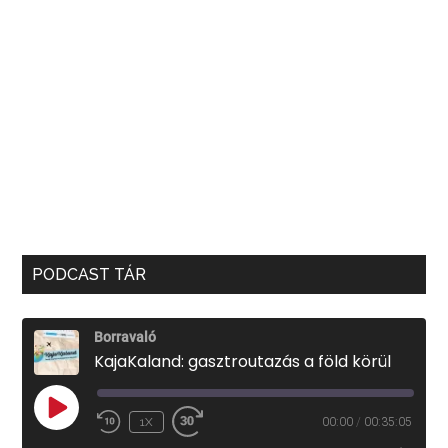
PODCAST TÁR
Borravaló
KajaKaland: gasztroutazás a föld körül
PLAY
1X
00:00
/
00:35:05
EPISODE