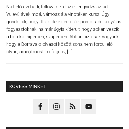
Na heló evribadi, follow me: disz iz lengvidzs sztádi.
Vulevú ávek moá, vámosz álá vinotéken kursz. Úgy
gondoltuk, hogy itt az ideje némi támpontot adni a nyájas
fogyasztóknak, ha már úgyis kiderült, hogy sokan veszik
a borukat hiperben, szuperben. Abban biztosak vagyunk,
hogy a Borravaló olvasói között soha nem fordul elő
olyan, amiről most írni fogunk, […]
KÖVESS MINKET