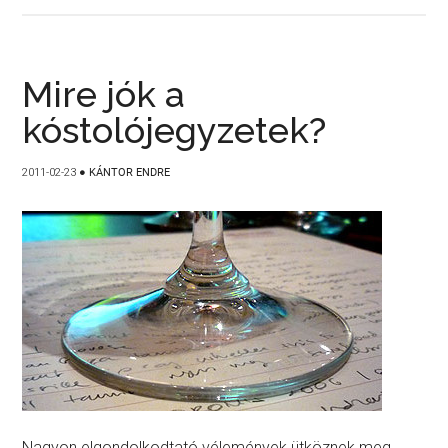
Mire jók a
kóstolójegyzetek?
2011-02-23
●
KÁNTOR ENDRE
Nagyon elgondolkodtató vélemények ütköznek meg