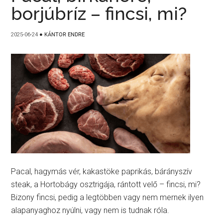
borjúbríz – fincsi, mi?
2025-06-24
●
KÁNTOR ENDRE
Pacal, hagymás vér, kakastöke paprikás, bárányszív
steak, a Hortobágy osztrigája, rántott velő – fincsi, mi?
Bizony fincsi, pedig a legtöbben vagy nem mernek ilyen
alapanyaghoz nyúlni, vagy nem is tudnak róla.