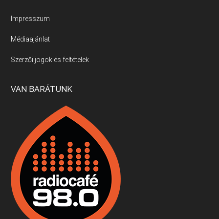
Új sorozatunkban a nagy magyarországi szakácsgeneráció tagjairól beszélgetünk: a sorozat első részében a francia születésű, de a magyar konyhára nagy hatást gyakorló Id. Marchal József, és egyik leghíresebb tanítványa, Dobos C. József az alanyaink.
Impresszum
Médiaajánlat
Villány, kékfrankos, Jackfall
Szerzői jogok és feltételek
Apr 17, 2026 • 00:35:38
Szép nemzetközi versenyeredmények, izgalmas, könnyed, de tartalmas kékfrankosok és portugieserek: ezt a vonalat viszi ma a Jackfall. A lehetőségek mellett vannak azonban kihívások, bőven.
VAN BARÁTUNK
Boston, teadélután, bab és homár
Apr 9, 2026 • 00:37:17
Milyen és mennyi teát öntöttek a bostoni kikötő vizébe, több, mint 250 évvel ezelőtt? És hogy lett a homárból drága étel, amikor régen még a szegények eledele volt és annyi volt belőle, hogy a földekre is hordták tápnak?
Fermentáljunk, a testünk meghálálja!
Apr 3, 2026 • 00:36:07
Egyszerűen fogalmaza: vannak a bélrendszerünkben rossz baktériumok, meg vannak jók. A fermentált élelmiszerekkel a jókat hozzuk előnybe, ráadásul finomat is eszünk – mondja B. Király Györgyi.