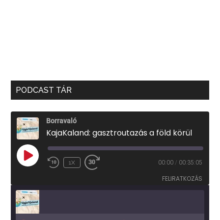
PODCAST TÁR
Borravaló
KajaKaland: gasztroutazás a föld körül
PLAY
1X
00:00
/
00:35:05
EPISODE
FELIRATKOZÁS