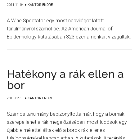
2011-11-04
●
KÁNTOR ENDRE
A Wine Spectator egy most napvilágot látott
tanulmányról számol be. Az American Journal of
Epidemiology kutatásában 323 ezer amerikait vizsgáltak.
Hatékony a rák ellen a
bor
2010-02-18
●
KÁNTOR ENDRE
Számos tanulmány bebizonyította már, hogy a bornak
szerepe lehet a rák megelőzésében, most tudósok egy
újabb elmélettel álltak elő a borok rák-ellenes
tulajdonságaival kapcsolatban. A kutatások új terápiás