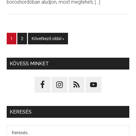
boroshordóban aludjon, most megteheti, […]
1
2
Következő oldal »
KÖVESS MINKET
KERESÉS