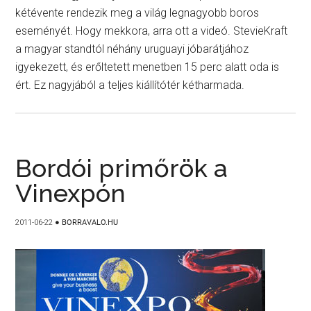
kétévente rendezik meg a világ legnagyobb boros
eseményét. Hogy mekkora, arra ott a videó. StevieKraft
a magyar standtól néhány uruguayi jóbarátjához
igyekezett, és erőltetett menetben 15 perc alatt oda is
ért. Ez nagyjából a teljes kiállítótér kétharmada.
Bordói primőrök a
Vinexpón
2011-06-22
●
BORRAVALO.HU