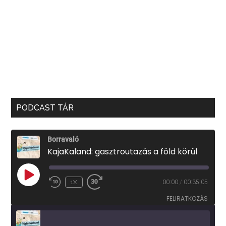
PODCAST TÁR
Borravaló
KajaKaland: gasztroutazás a föld körül
PLAY
1X
00:00
/
00:35:05
EPISODE
FELIRATKOZÁS